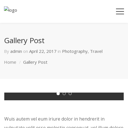
Gallery Post
By
admin
on
April 22, 2017
in
Photography
,
Travel
Home
Gallery Post
Wuis autem vel eum iriure dolor in hendrerit in
vulputate velit esse molestie consequat, vel illum dolore